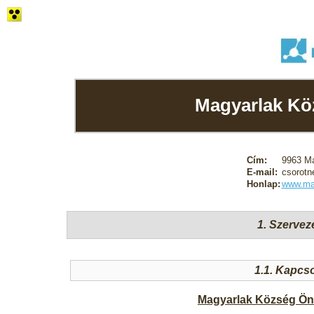
Magyarlak Kö
Cím:
9963 Ma
E-mail:
csorotn
Honlap:
www.ma
1. Szervez
1.1. Kapcso
Magyarlak Község Ön