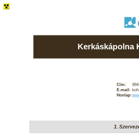
Kerkáskápolna 
Cím:
994
E-mail:
koh
Honlap:
www
1. Szervez